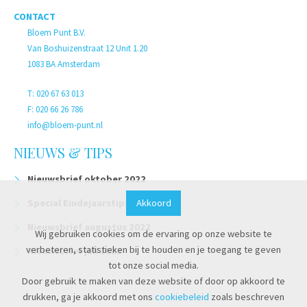
CONTACT
Bloem Punt B.V.
Van Boshuizenstraat 12 Unit 1.20
1083 BA Amsterdam
T: 020 67 63 013
F: 020 66 26 786
info@bloem-punt.nl
NIEUWS & TIPS
Nieuwsbrief oktober 2022
Akkoord
Special Eindejaarstips 2022
Nieuwsbrief augustus 2022
Wij gebruiken cookies om de ervaring op onze website te
verbeteren, statistieken bij te houden en je toegang te geven
Nieuwsbrief juli 2022
tot onze social media.
Door gebruik te maken van deze website of door op akkoord te
drukken, ga je akkoord met ons
cookiebeleid
zoals beschreven