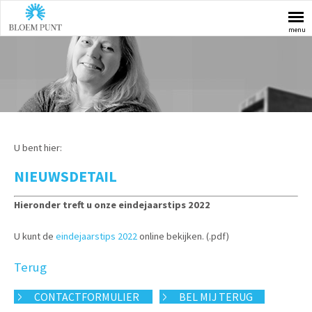
menu
U bent hier:
NIEUWSDETAIL
Hieronder treft u onze eindejaarstips 2022
U kunt de
eindejaarstips 2022
online bekijken. (.pdf)
Terug
CONTACTFORMULIER
BEL MIJ TERUG